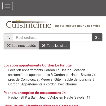
Toggle
navigation
Go
Les nouveautés
Tous les sites
Location appartements Cordon Le Refuge
Location appartements Cordon Le Refuge Location
saisonnière d'appartements à Cordon en Haute-Savoie 74
près de Combloux et Megève. Gîte meublé de tourisme à
Cordon. Appartements à cordon avec charme
Pachon, entreprise de terrassement 74
Pachon BTP à Saint Jean d'Aulps en Haute-Savoie (74)
Chez Claude, Chambres d'hôtes à Cordon (74)